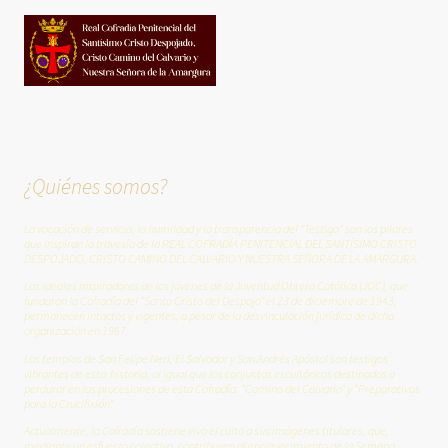
¿Quiénes somos?
La
vocación de servicio, la humildad y la transparencia del "Testigo" son los pilares
que inspiran la travesía de la REAL COFRADÍA PENITENCIAL DEL SANTÍSIMO CRISTO
DESPOJADO, CRISTO CAMINO DEL CALVARIO Y NUESTRA SEÑORA DE LA AMARGURA.
Los ideales inspiradores de los jóvenes de la Juventud Obrera Católica (JOC), que
fundaron la Cofradía del “Santo Cristo del Despojo” el 23 de diciembre de 1943,
permanecen intactos y vigentes, a pesar de la desvinculación jurídica de dicha
organización en 1967.
Los templos de San Felipe Neri, El Salvador y San Andrés Apóstol son testigos
vibrantes de esta historia, al igual que los conjuntos escultóricos destinados a
perdurar en las procesiones de esta Cofradía: “Camino del Calvario” y “Preparativos
para la Crucifixión”.
Actualmente, la Cofradía sostiene vivo el culto a sus imágenes titulares, que,
mediante un esfuerzo colectivo, contribuyen al enriquecimiento de la Semana