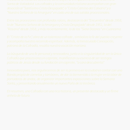
Santa de Valladolid. Los cofrades y la comunidad cristiana acompañan con gran
devoción al “Santísimo Cristo Despojado”, a “Cristo Camino del Calvario” y a
“Nuestra Señora de la Amargura” en cada una de sus salidas procesionales.
Entre las procesiones con profundas raíces, destacan la del “Encuentro” desde 1958,
la de “Nuestra Señora de la Amargura y Cristo Despojado” desde 1951, la del
“Rosario” desde 1958, y más recientemente, la de los “Siete Dolores” en Cuaresma.
El “Cristo de la Fe”, obra de un talentoso cofrade , simboliza la fe del pueblo creyente
y acompaña nuestro recorrido espiritual. Además, la Inmaculada Concepción,
patrona de la Cofradía, resalta nuestra vocación mariana.
La búsqueda de una fe personal y renovadora, junto a la singularidad de ser la única
Cofradía que procesiona sin capirote, manifiestan su esencia de ser testigos
públicos de Jesús desde su fundación sin capirote, “a cara descubierta”.
Innovadora pues, nos orgullecemos de ser la primera en la ciudad en contar con una
Banda propia de cornetas y tambores, de dar la bienvenida a la mujer en la labor de
portadoras de andas, de organizar importantes exposiciones sobre la Semana
Santa, y presentando anualmente un nuevo Paño de la Verónica.
En resumen, una Cofradía con una rica historia, un presente destacado y un firme
anhelo de futuro.